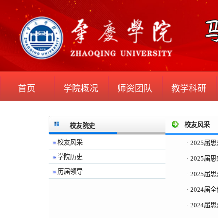
首页
学院概况
师资团队
教学科研
校友风采
校友院史
校友风采
2025届
·
学院历史
2025届
·
历届领导
2025届
·
2024届
·
2024届
·