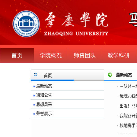
首页
学院概况
师资团队
教学科研
最新动态
首页
最新动态
三队赴三
·
通知公告
我院98
·
思想风采
出发！马
·
荣誉展示
我院召开
·
校地携手
·