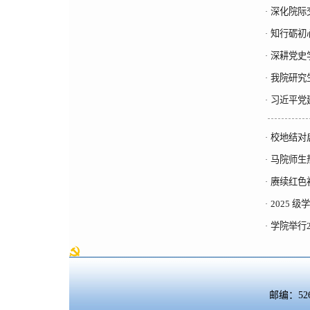
深化院际
·
知行砺初
·
深耕党史
·
我院研究
·
习近平党
·
校地结对
·
马院师生
·
赓续红色
·
2025
·
学院举行
·
邮编：5260