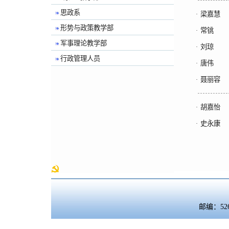
思政系
梁嘉慧
·
形势与政策教学部
常铫
·
军事理论教学部
刘琼
·
行政管理人员
唐伟
·
聂丽容
·
胡嘉怡
·
史永康
·
邮编：5260