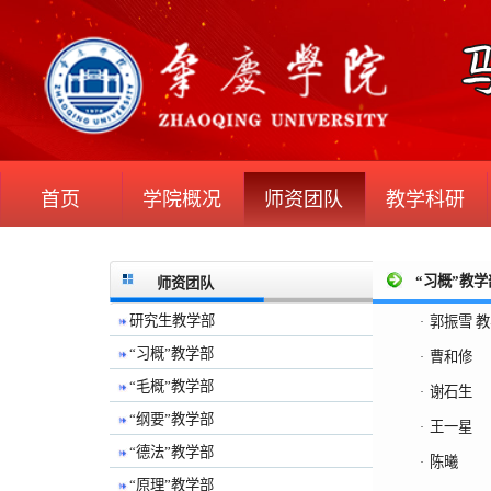
首页
学院概况
师资团队
教学科研
“习概”教学
师资团队
研究生教学部
郭振雪 
·
“习概”教学部
曹和修
·
“毛概”教学部
谢石生
·
“纲要”教学部
王一星
·
“德法”教学部
陈曦
·
“原理”教学部