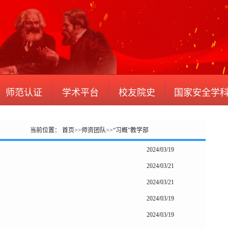
师范认证
学术平台
校友院史
国家安全学
当前位置：
首页
>>
师资团队
>>
“习概”教学部
2024/03/19
2024/03/21
2024/03/21
2024/03/19
2024/03/19