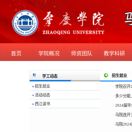
首页
学院概况
师资团队
教学科研
招生就业
学工动态
招生就业
学院召开
·
活动动态
多少分能
·
西江读书
2024
·
马院连开
·
马院20
·