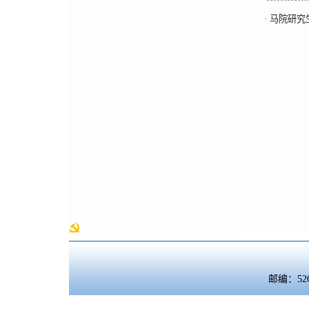
马院研究
·
邮编：5260