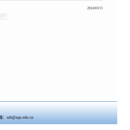
2024/03/15
尾页
szb@zqu.edu.cn