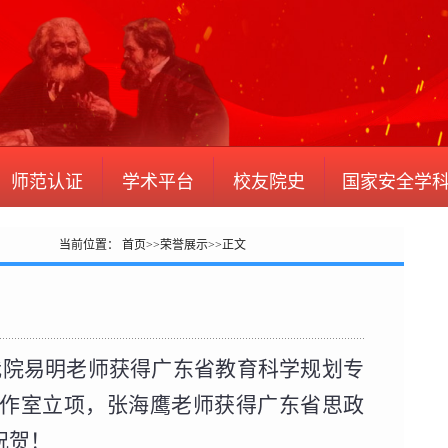
师范认证
学术平台
校友院史
国家安全学
当前位置：
首页
>>
荣誉展示
>>
正文
！
院易明老师获得广东省教育科学规划专
作室立项，张海鹰老师获得广东省思政
祝贺！