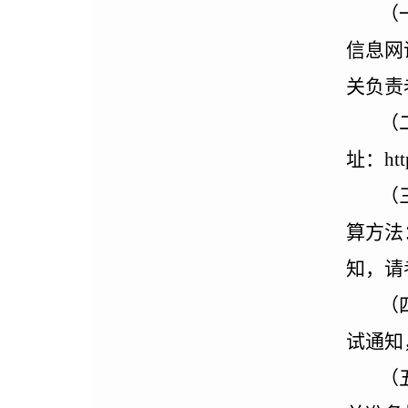
（
信息网
关负责
（
址：
htt
（
算方法
知，请
（
试通知
（