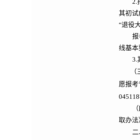
2
.
其初试
“
退役
报
线
基本
3.
（
愿报考
0451
（
取办法
二