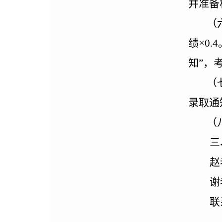
并准备
（
绩×0
知”，
（
录取通
（
三
赵
谢
联