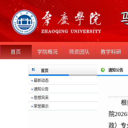
首页
学院概况
师资团队
教学科研
通知公告
首页
最新动态
通知公告
思想风采
根
荣誉展示
院202
6
政）专